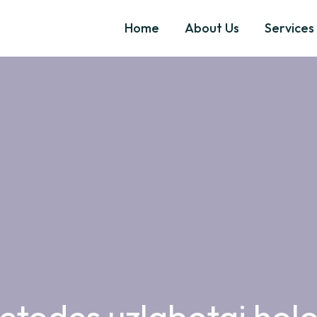
Home
About Us
Services
todes uzlabotai holo