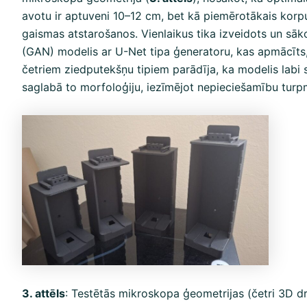
avotu ir aptuveni 10–12 cm, bet kā piemērotākais korpu
gaismas atstarošanos. Vienlaikus tika izveidots un sāko
(GAN) modelis ar U-Net tipa ģeneratoru, kas apmācīts
četriem ziedputekšņu tipiem parādīja, ka modelis labi
saglabā to morfoloģiju, iezīmējot nepieciešamību turp
3. attēls
: Testētās mikroskopa ģeometrijas (četri 3D dru