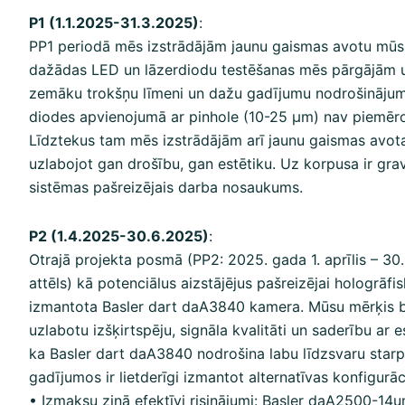
P1 (1.1.2025-31.3.2025)
:
PP1 periodā mēs izstrādājām jaunu gaismas avotu mūs
dažādas LED un lāzerdiodu testēšanas mēs pārgājām 
zemāku trokšņu līmeni un dažu gadījumu nodrošinājuma
diodes apvienojumā ar pinhole (10-25 µm) nav piemērot
Līdztekus tam mēs izstrādājām arī jaunu gaismas avota
uzlabojot gan drošību, gan estētiku. Uz korpusa ir gr
sistēmas pašreizējais darba nosaukums.
P2 (1.4.2025-30.6.2025)
:
Otrajā projekta posmā (PP2: 2025. gada 1. aprīlis – 30
attēls) kā potenciālus aizstājējus pašreizējai hologrāf
izmantota Basler dart daA3840 kamera. Mūsu mērķis bij
uzlabotu izšķirtspēju, signāla kvalitāti un saderību ar
ka Basler dart daA3840 nodrošina labu līdzsvaru starp 
gadījumos ir lietderīgi izmantot alternatīvas konfigurāc
• Izmaksu ziņā efektīvi risinājumi: Basler daA2500-14u