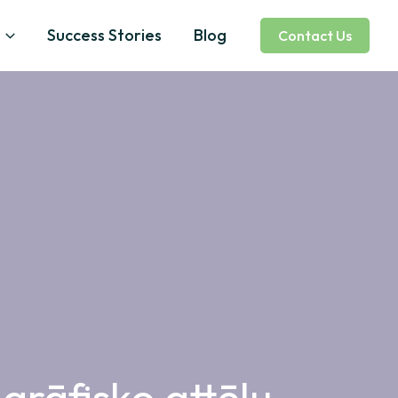
Success Stories
Blog
Contact Us
grāfisko attēlu