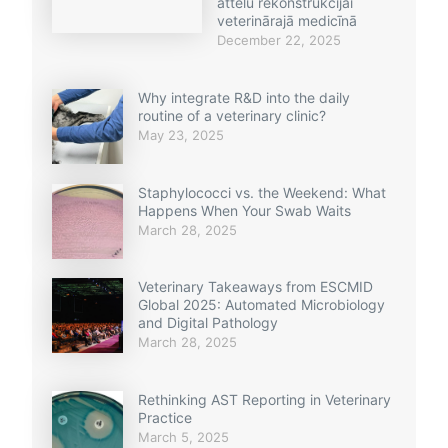
attēlu rekonstrukcijai
veterinārajā medicīnā
December 22, 2025
Why integrate R&D into the daily
routine of a veterinary clinic?
May 23, 2025
Staphylococci vs. the Weekend: What
Happens When Your Swab Waits
March 28, 2025
Veterinary Takeaways from ESCMID
Global 2025: Automated Microbiology
and Digital Pathology
March 28, 2025
Rethinking AST Reporting in Veterinary
Practice
March 5, 2025