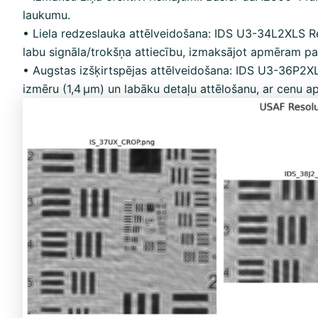
laukumu.
• Liela redzeslauka attēlveidošana: IDS U3-34L2XLS Re
labu signāla/trokšņa attiecību, izmaksājot apmēram par
• Augstas izšķirtspējas attēlveidošana: IDS U3-36P2XL
izmēru (1,4 µm) un labāku detaļu attēlošanu, ar cenu 