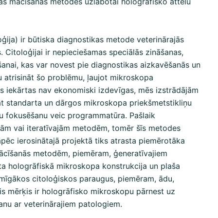
ās mācīšanās metodes uzlabotai hologrāfisko attēlu
ģija) ir būtiska diagnostikas metode veterinārajās
s. Citoloģijai ir nepieciešamas speciālās zināšanas,
šanai, kas var novest pie diagnostikas aizkavēšanās un
u atrisināt šo problēmu, ļaujot mikroskopa
ošās iekārtas nav ekonomiski izdevīgas, mēs izstrādājām
āt standarta un dārgos mikroskopa priekšmetstikliņu
lu fokusēšanu veic programmatūra. Pašlaik
kajām vai iteratīvajām metodēm, tomēr šīs metodes
āpēc ierosinātajā projektā tiks atrasta piemērotāka
 mācīšanās metodēm, piemēram, ģeneratīvajiem
ota hologrāfiskā mikroskopa konstrukcija un plaša
īmīgākos citoloģiskos paraugus, piemēram, ādu,
is mērķis ir hologrāfisko mikroskopu pārnest uz
šanu ar veterinārajiem patologiem.