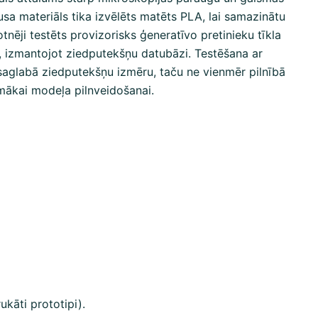
sa materiāls tika izvēlēts matēts PLA, lai samazinātu
tnēji testēts provizorisks ģeneratīvo pretinieku tīkla
, izmantojot ziedputekšņu datubāzi. Testēšana ar
 saglabā ziedputekšņu izmēru, taču ne vienmēr pilnībā
mākai modeļa pilnveidošanai.
kāti prototipi).