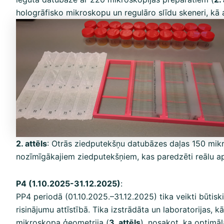
hologrāfisko mikroskopu un regulāro slīdu skeneri, kā a
2. attēls
: Otrās ziedputekšņu datubāzes daļas 150 mikro
nozīmīgākajiem ziedputekšņiem, kas paredzēti reālu aps
P4 (1.10.2025-31.12.2025)
:
PP4 periodā (01.10.2025.–31.12.2025) tika veikti būtis
risinājumu attīstībā. Tika izstrādāta un laboratorijas,
mikroskopa ģeometrija (
3. attēls
), nosakot, ka optimā