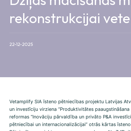
rekonstrukcijai vet
22-12-2025
Vetamplify SIA īsteno pētniecības projektu Latvijas A
un investīciju virziena “Produktivitātes paaugstināšana c
reformas “Inovāciju pārvaldība un privāto P&A investīciju
pētniecībai un internacionalizācijai” otrās kārtas īste