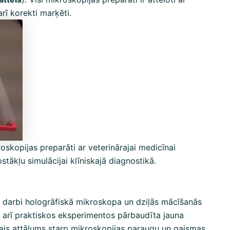
rī korekti marķēti.
skopijas preparāti ar veterinārajai medicīnai
tākļu simulācijai klīniskajā diagnostikā.
ki darbi hologrāfiskā mikroskopa un dziļās mācīšanās
 kā arī praktiskos eksperimentos pārbaudīta jauna
lais attālums starp mikroskopijas paraugu un gaismas