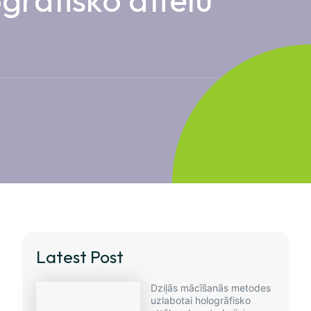
Latest Post
Dziļās mācīšanās metodes
uzlabotai hologrāfisko