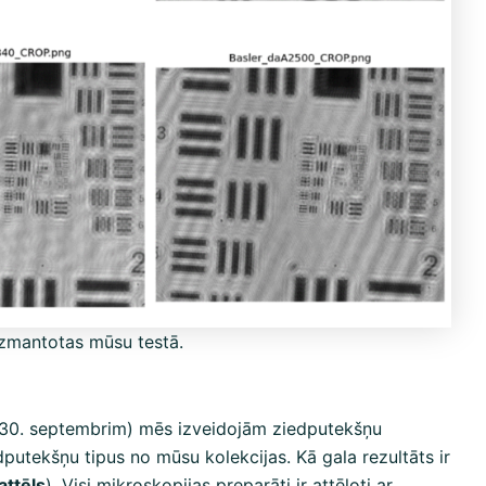
izmantotas mūsu testā.
dz 30. septembrim) mēs izveidojām ziedputekšņu
utekšņu tipus no mūsu kolekcijas. Kā gala rezultāts ir
 attēls
). Visi mikroskopijas preparāti ir attēloti ar