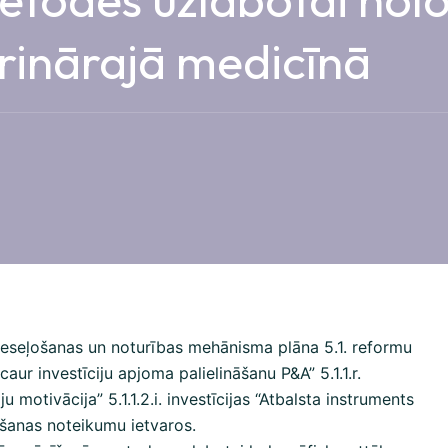
erinārajā medicīnā
tveseļošanas un noturības mehānisma plāna 5.1. reformu
aur investīciju apjoma palielināšanu P&A” 5.1.1.r.
 motivācija” 5.1.1.2.i. investīcijas “Atbalsta instruments
nošanas noteikumu ietvaros.