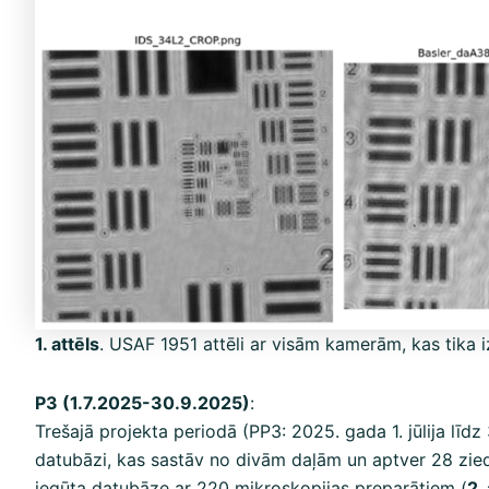
1. attēls
. USAF 1951 attēli ar visām kamerām, kas tika 
P3 (1.7.2025-30.9.2025)
:
Trešajā projekta periodā (PP3: 2025. gada 1. jūlija lī
datubāzi, kas sastāv no divām daļām un aptver 28 ziedp
iegūta datubāze ar 220 mikroskopijas preparātiem (
2.