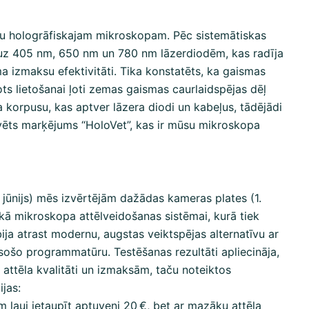
u hologrāfiskajam mikroskopam. Pēc sistemātiskas
uz 405 nm, 650 nm un 780 nm lāzerdiodēm, kas radīja
 izmaksu efektivitāti. Tika konstatēts, ka gaismas
s lietošanai ļoti zemas gaismas caurlaidspējas dēļ
 korpusu, kas aptver lāzera diodi un kabeļus, tādējādi
avēts marķējums “HoloVet”, kas ir mūsu mikroskopa
. jūnijs) mēs izvērtējām dažādas kameras plates (1.
iskā mikroskopa attēlveidošanas sistēmai, kurā tiek
a atrast modernu, augstas veiktspējas alternatīvu ar
 esošo programmatūru. Testēšanas rezultāti apliecināja,
attēla kvalitāti un izmaksām, taču noteiktos
ijas:
m ļauj ietaupīt aptuveni 20 €, bet ar mazāku attēla