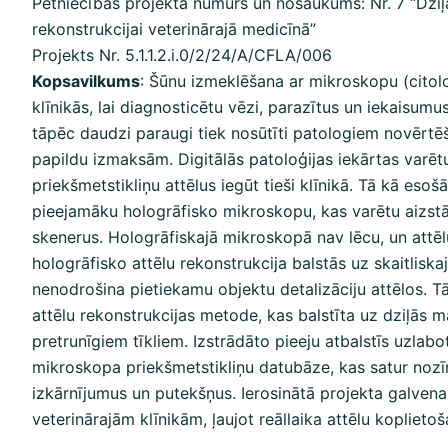
Pētniecības projekta numurs un nosaukums: Nr. 7 “Dziļ
rekonstrukcijai veterinārajā medicīnā”
Projekts Nr. 5.1.1.2.i.0/2/24/A/CFLA/006
Kopsavilkums
: Šūnu izmeklēšana ar mikroskopu (citolo
klīnikās, lai diagnosticētu vēzi, parazītus un iekaisumu
tāpēc daudzi paraugi tiek nosūtīti patologiem novērtē
papildu izmaksām. Digitālās patoloģijas iekārtas varēt
priekšmetstikliņu attēlus iegūt tieši klīnikā. Tā kā es
pieejamāku hologrāfisko mikroskopu, kas varētu aizst
skenerus. Hologrāfiskajā mikroskopā nav lēcu, un attē
hologrāfisko attēlu rekonstrukcija balstās uz skaitlis
nenodrošina pietiekamu objektu detalizāciju attēlos. T
attēlu rekonstrukcijas metode, kas balstīta uz dziļās
pretrunīgiem tīkliem. Izstrādāto pieeju atbalstīs uzlab
mikroskopa priekšmetstikliņu datubāze, kas satur noz
izkārnījumus un putekšņus. Ierosinātā projekta galvena
veterinārajām klīnikām, ļaujot reāllaika attēlu koplieto